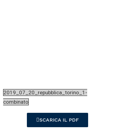
Centrosinistra
contrario a
salvare la
sindaca
2019_07_20_repubblica_torino_1-
combinato
SCARICA IL PDF