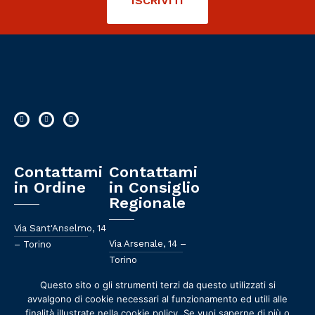
ISCRIVITI
Contattami
Contattami
in Ordine
in Consiglio
Regionale
Via Sant'Anselmo, 14
Via Arsenale, 14 –
– Torino
Torino
011 658 582
Questo sito o gli strumenti terzi da questo utilizzati si
011 57 57 081
avvalgono di cookie necessari al funzionamento ed utili alle
segreteria@ordinefarmacisti.torino.it
finalità illustrate nella cookie policy. Se vuoi saperne di più o