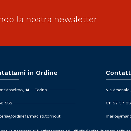
ndo la nostra newsletter
tattami in Ordine
Contatt
ant'Anselmo, 14 – Torino
Via Arsenale,
58 582
011 57 57 08
teria@ordinefarmacisti.torino.it
mario@mario