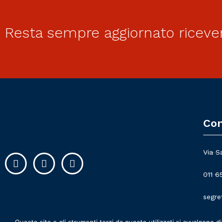
Resta sempre aggiornato riceve
Con
Via S
011 6
segre