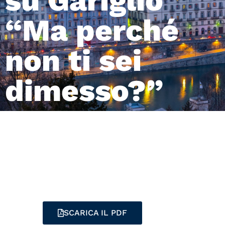
su Gariglio
“Ma perché
non ti sei
dimesso?”
SCARICA IL PDF