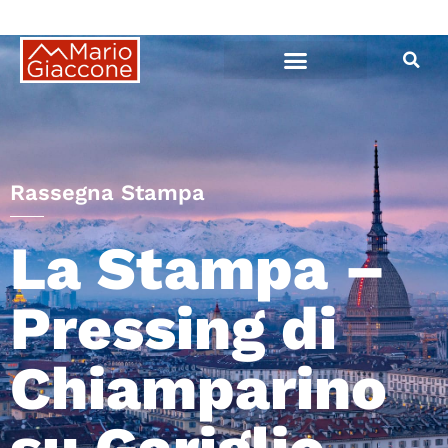
Mario Giaccone
Le ultime News
Lista Civica Monviso
I miei contatti
Rassegna Stampa
La Stampa –
Pressing di
Chiamparino