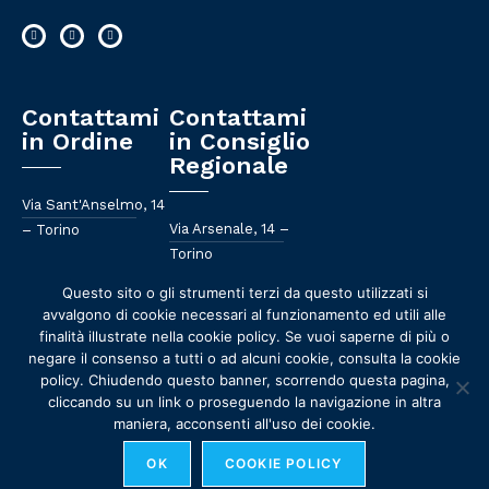
Contattami
Contattami
in Ordine
in Consiglio
Regionale
Via Sant'Anselmo, 14
Via Arsenale, 14 –
– Torino
Torino
011 658 582
Questo sito o gli strumenti terzi da questo utilizzati si
011 57 57 081
avvalgono di cookie necessari al funzionamento ed utili alle
segreteria@ordinefarmacisti.torino.it
finalità illustrate nella cookie policy. Se vuoi saperne di più o
mario@mariogiaccone.it
negare il consenso a tutti o ad alcuni cookie, consulta la cookie
policy. Chiudendo questo banner, scorrendo questa pagina,
cliccando su un link o proseguendo la navigazione in altra
maniera, acconsenti all'uso dei cookie.
© Tutti i diritti riservati
OK
COOKIE POLICY
Privacy Policy | Cookie Policy