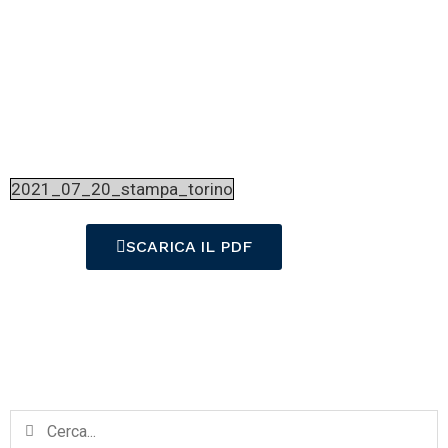
Verri ma non
Casacci
2021_07_20_stampa_torino
SCARICA IL PDF