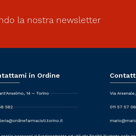
ndo la nostra newsletter
tattami in Ordine
Contatt
ant'Anselmo, 14 – Torino
Via Arsenale,
58 582
011 57 57 08
teria@ordinefarmacisti.torino.it
mario@mario