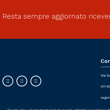
Resta sempre aggiornato riceve
Con
Via S
011 6
segre