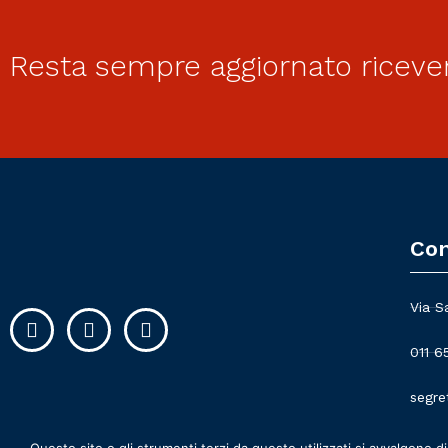
Resta sempre aggiornato riceve
Con
Via S
011 6
segre