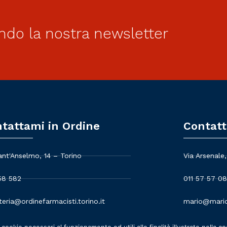
ndo la nostra newsletter
tattami in Ordine
Contatt
ant'Anselmo, 14 – Torino
Via Arsenale,
58 582
011 57 57 08
teria@ordinefarmacisti.torino.it
mario@mario