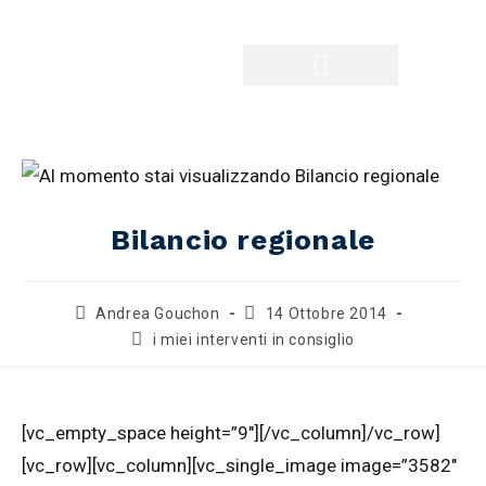
Mario Giaccone
Le ultime News
Lista Civica Monviso
I miei contatti
Bilancio regionale
Andrea Gouchon
14 Ottobre 2014
i miei interventi in consiglio
[vc_empty_space height=”9″][/vc_column]/vc_row]
[vc_row][vc_column][vc_single_image image=”3582″